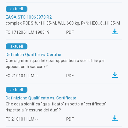
aktuell
EASA STC 10063978 R2
complex PCDS für H135-M, WLL 600 kg, P/N: HEC_6_H135-M
FC 171206 | LM 190319
PDF
aktuell
Definition Qualifie vs. Certifie
Que signifie «qualifié» par opposition à «certifié» par
opposition à «aucun»?
FC 210101 | LM --
PDF
aktuell
Definizione Qualificato vs. Certificato
Che cosa significa "qualificato" rispetto a "certificato"
rispetto a "nessuno dei due"?
FC 210101 | LM --
PDF