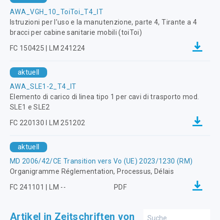
AWA_VGH_10_ToiToi_T4_IT
Istruzioni per l’uso e la manutenzione, parte 4, Tirante a 4
bracci per cabine sanitarie mobili (toiToi)
FC 150425 | LM 241224
aktuell
AWA_SLE1-2_T4_IT
Elemento di carico di linea tipo 1 per cavi di trasporto mod.
SLE1 e SLE2
FC 220130 I LM 251202
aktuell
MD 2006/42/CE Transition vers Vo (UE) 2023/1230 (RM)
Organigramme Réglementation, Processus, Délais
FC 241101 | LM --
PDF
Artikel in Zeitschriften von