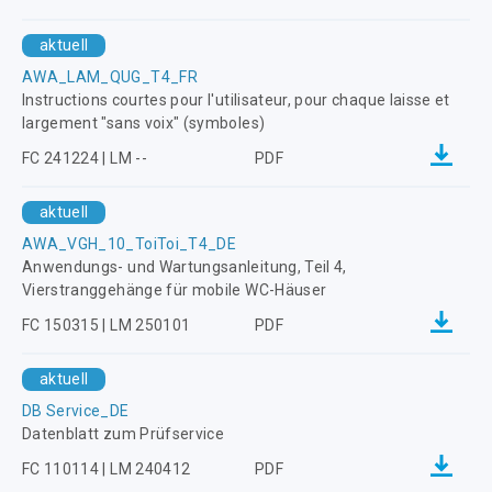
aktuell
AWA_LAM_QUG_T4_FR
Instructions courtes pour l'utilisateur, pour chaque laisse et
largement "sans voix" (symboles)
FC 241224 | LM --
PDF
aktuell
AWA_VGH_10_ToiToi_T4_DE
Anwendungs- und Wartungsanleitung, Teil 4,
Vierstranggehänge für mobile WC-Häuser
FC 150315 | LM 250101
PDF
aktuell
DB Service_DE
Datenblatt zum Prüfservice
FC 110114 | LM 240412
PDF