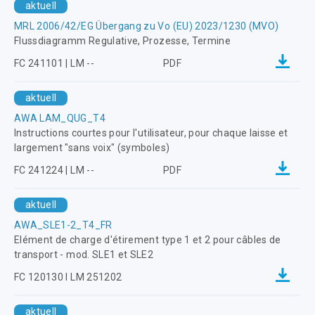
aktuell
MRL 2006/42/EG Übergang zu Vo (EU) 2023/1230 (MVO)
Flussdiagramm Regulative, Prozesse, Termine
FC 241101 | LM --
PDF
aktuell
AWA LAM_QUG_T4
Instructions courtes pour l'utilisateur, pour chaque laisse et
largement "sans voix" (symboles)
FC 241224 | LM --
PDF
aktuell
AWA_SLE1-2_T4_FR
Elément de charge d'étirement type 1 et 2 pour câbles de
transport - mod. SLE1 et SLE2
FC 120130 I LM 251202
aktuell