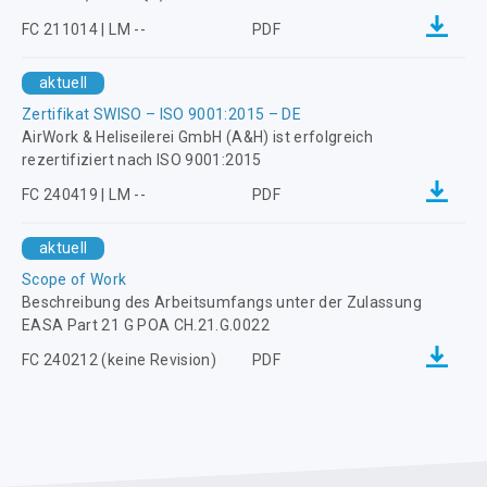
FC 211014 | LM --
PDF
aktuell
Zertifikat SWISO – ISO 9001:2015 – DE
AirWork & Heliseilerei GmbH (A&H) ist erfolgreich
rezertifiziert nach ISO 9001:2015
FC 240419 | LM --
PDF
aktuell
Scope of Work
Beschreibung des Arbeitsumfangs unter der Zulassung
EASA Part 21 G POA CH.21.G.0022
FC 240212 (keine Revision)
PDF