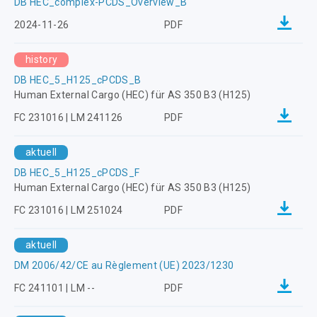
DB HEC_complex-PCDS_Overview_B
2024-11-26
PDF
history
DB HEC_5_H125_cPCDS_B
Human External Cargo (HEC) für AS 350 B3 (H125)
FC 231016 | LM 241126
PDF
aktuell
DB HEC_5_H125_cPCDS_F
Human External Cargo (HEC) für AS 350 B3 (H125)
FC 231016 | LM 251024
PDF
aktuell
DM 2006/42/CE au Règlement (UE) 2023/1230
FC 241101 | LM --
PDF