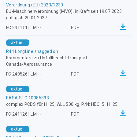
Verordnung (EU) 2023/1230
EU-Maschinenverordnung (MVO), in Kraft seit 19.07.2023,
gültig ab 20.01.2027
FC 241111 | LM --
PDF
aktuell
R44 LongLine snagged on
Kommentare zu Unfallbericht Transport
Canada/Aerossurance
FC 240526 | LM --
PDF
aktuell
EASA STC 10085893
complex PCDS für H125, WLL 500 kg, P/N: HEC_5_H125
FC 241126 | LM --
PDF
aktuell