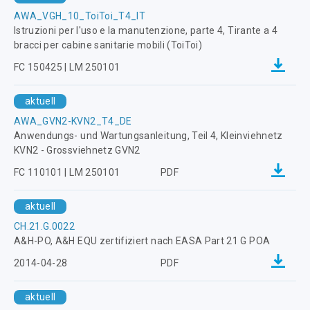
AWA_VGH_10_ToiToi_T4_IT
Istruzioni per l'uso e la manutenzione, parte 4, Tirante a 4
bracci per cabine sanitarie mobili (ToiToi)
FC 150425 | LM 250101
aktuell
AWA_GVN2-KVN2_T4_DE
Anwendungs- und Wartungsanleitung, Teil 4, Kleinviehnetz
KVN2 - Grossviehnetz GVN2
FC 110101 | LM 250101
PDF
aktuell
CH.21.G.0022
A&H-PO, A&H EQU zertifiziert nach EASA Part 21 G POA
2014-04-28
PDF
aktuell